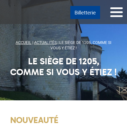
Passer
Menu principal
Aller au texte
Aller au menu
Menu
Billetterie
au
contenu
ACCUEIL
|
ACTUALITÉS
|
LE SIÈGE DE 1205, COMME SI
VOUS Y ÉTIEZ !
LE SIÈGE DE 1205,
COMME SI VOUS Y ÉTIEZ !
NOUVEAUTÉ