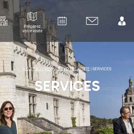
Préparez
votre visite
uvrez le
Agenda
Contact
Espace pro
ument
ACCUEIL
|
PRÉPAREZ VOTRE VISITE
|
SERVICES
SERVICES