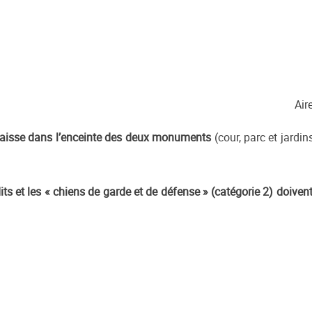
Air
laisse dans l’enceinte des deux monuments
(cour, parc et jardin
dits et les « chiens de garde et de défense » (catégorie 2) doiven