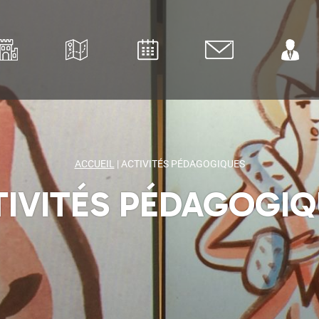
uvrez le
Préparez
Agenda
Contact
Espace pro
ument
votre visite
ACCUEIL
|
ACTIVITÉS PÉDAGOGIQUES
TIVITÉS PÉDAGOGIQ