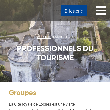
Passer
Menu principal
Aller au texte
Aller au menu
Menu
Billetterie
au
contenu
ACCUEIL
|
ESPACE PRO
PROFESSIONNELS DU
TOURISME
Groupes
La Cité royale de Loches est une visite