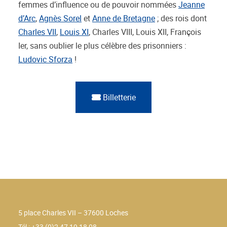
femmes d’influence ou de pouvoir nommées
Jeanne
d’Arc
,
Agnès Sorel
et
Anne de Bretagne
; des rois dont
Charles VII
,
Louis XI
, Charles VIII, Louis XII, François
Ier, sans oublier le plus célèbre des prisonniers :
Ludovic Sforza
!
Billetterie
5 place Charles VII – 37600 Loches
Tél : +33 (0)2 47 19 18 08