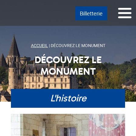
Passer
Menu principal
Aller au texte
Aller au menu
Menu
Billetterie
au
contenu
ACCUEIL
|
DÉCOUVREZ LE MONUMENT
DÉCOUVREZ LE
MONUMENT
L'histoire