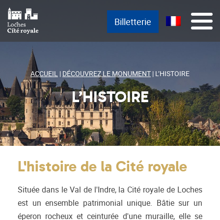
Passer
Menu principal
Aller au texte
Aller au menu
Menu
Billetterie
au
contenu
ACCUEIL
|
DÉCOUVREZ LE MONUMENT
|
L’HISTOIRE
L’HISTOIRE
L'histoire de la Cité royale
Située dans le Val de l'Indre, la Cité royale de Loches
est un ensemble patrimonial unique. Bâtie sur un
éperon rocheux et ceinturée d'une muraille, elle se