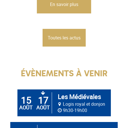
En savoir plus
Toutes les actus
ÉVÈNEMENTS À VENIR
Les Médiévales
15
17
De
au
Logis royal et donjon
AOÛT
AOÛT
9h30-19h00