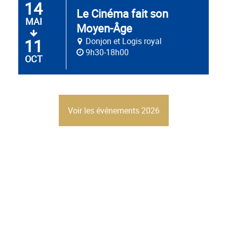
14
De
Le Cinéma fait son
MAI
Moyen-Âge
11
Donjon et Logis royal
au
9h30-18h00
OCT
Voir les événements 2026
ESPACE PRO
La Cité royale de Loches accueille les groupes et les