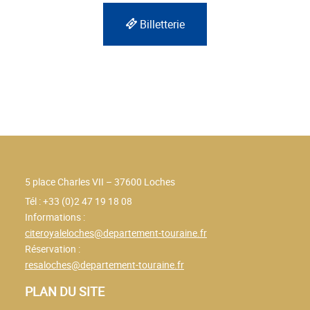
Billetterie
5 place Charles VII – 37600 Loches
Tél : +33 (0)2 47 19 18 08
Informations :
citeroyaleloches@departement-touraine.fr
Réservation :
resaloches@departement-touraine.fr
PLAN DU SITE