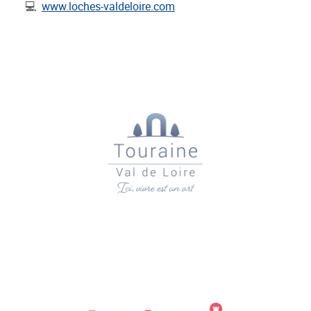
💻
www.loches-valdeloire.com