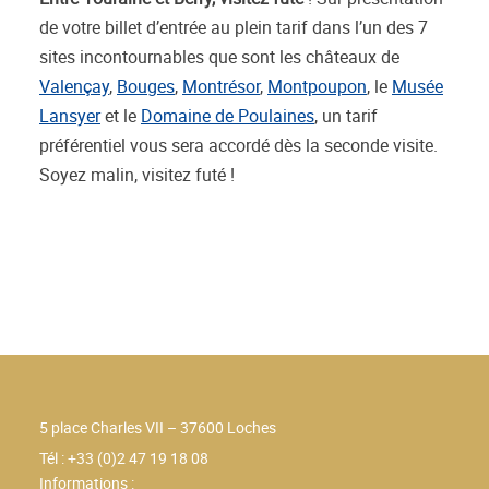
de votre billet d’entrée au plein tarif dans l’un des 7
sites incontournables que sont les châteaux de
Valençay
,
Bouges
,
Montrésor
,
Montpoupon
, le
Musée
Lansyer
et le
Domaine de Poulaines
, un tarif
préférentiel vous sera accordé dès la seconde visite.
Soyez malin, visitez futé !
5 place Charles VII – 37600 Loches
Tél : +33 (0)2 47 19 18 08
Informations :