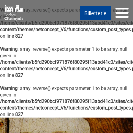
Passer
Menu principal
Aller au texte
Aller au menu
Menu
Warning
: array_reverse() expects parameter 1 to be array, null
Billetterie
au
given in
contenu
/home/clients/b5fd290bcf971876f80295f13abd41c0/sites/cite
content/themes/netconcept_V6/functions/custom_post_types.
on line
827
Warning
: array_reverse() expects parameter 1 to be array, null
given in
/home/clients/b5fd290bcf971876f80295f13abd41c0/sites/cite
content/themes/netconcept_V6/functions/custom_post_types.
on line
827
Warning
: array_reverse() expects parameter 1 to be array, null
given in
/home/clients/b5fd290bcf971876f80295f13abd41c0/sites/cite
content/themes/netconcept_V6/functions/custom_post_types.
on line
827