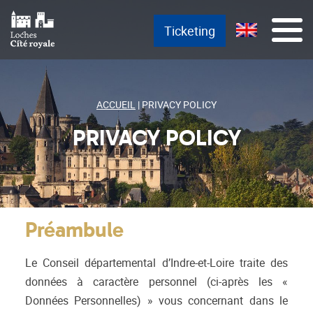
Skip
Main menu
Aller au texte
Aller au menu
Menu
Ticketing
to
content
ACCUEIL
|
PRIVACY POLICY
PRIVACY POLICY
Préambule
Le Conseil départemental d’Indre-et-Loire traite des
données à caractère personnel (ci-après les «
Données Personnelles) » vous concernant dans le